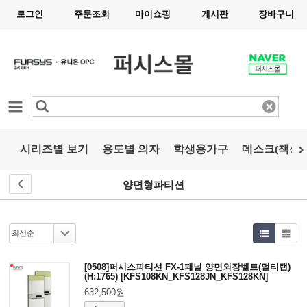
로그인
주문조회
마이쇼핑
게시판
장바구니
카테고리
시리즈별 보기
용도별 의자
학생용가구
데스크(책상)
양면형파티션
[0508]퍼시스파티션 FX-1패널 양면외장벨트(멀티탭)
(H:1765) [KFS108KN_KFS128JN_KFS128KN]
632,500원