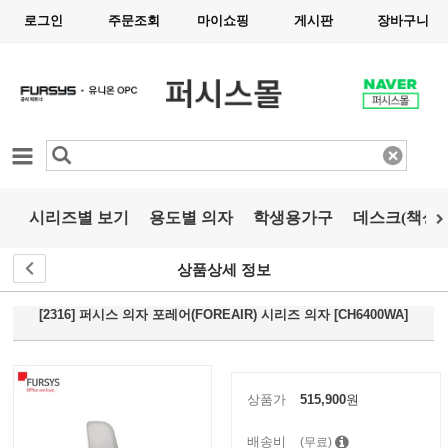
로그인
주문조회
마이쇼핑
게시판
장바구니
카테고리
시리즈별 보기
용도별 의자
학생용가구
데스크(책상)
상품상세 정보
[2316] 퍼시스 의자 포레어(FOREAIR) 시리즈 의자 [CH6400WA]
상품가
515,900
원
배송비
(무료)