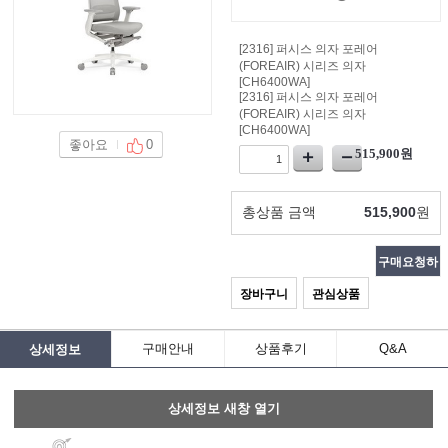
[2316] 퍼시스 의자 포레어
(FOREAIR) 시리즈 의자
[CH6400WA]
좋아요
0
515,900
원
총상품 금액
515,900
원
구매요청하
장바구니
관심상품
기
구매안내
상품후기
Q&A
상세정보
상세정보 새창 열기