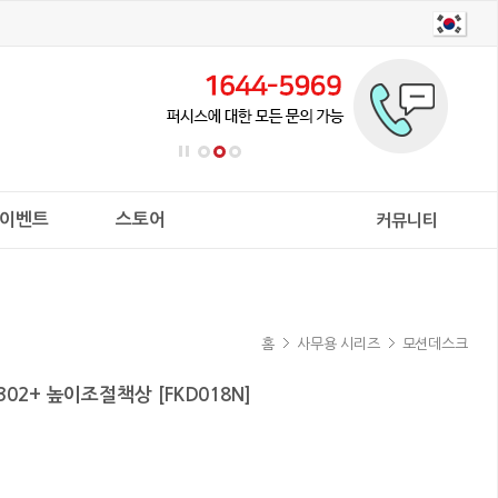
이벤트
스토어
커뮤니티
홈
사무용 시리즈
모션데스크
02+ 높이조절책상 [FKD018N]