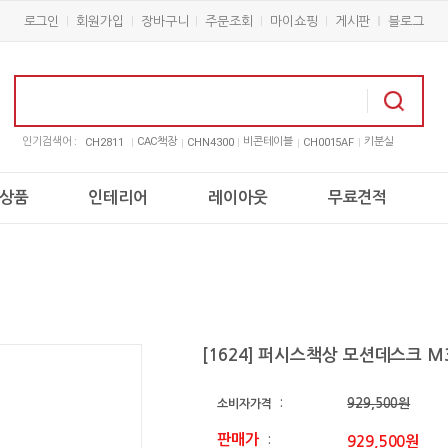
로그인
회원가입
장바구니
주문조회
마이쇼핑
게시판
블로그
인기검색어 :
CAC책장
비콘테이블
키분실
CH2811
CHN4300
CH0015AF
상품
인테리어
레이아웃
무료견적
[1624] 퍼시스책상 모션데스크 M3
929,500원
소비자가격
:
판매가
929,500원
: