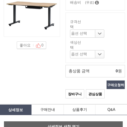
배송비
(무료)
규격선
택
색상선
좋아요
0
택
총상품 금액
0
원
구매요청하
장바구니
관심상품
기
구매안내
상품후기
Q&A
상세정보
상세정보 새창 열기