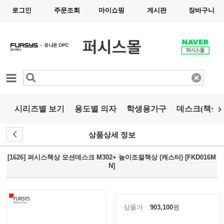
로그인
주문조회
마이쇼핑
게시판
장바구니
카테고리
시리즈별 보기
용도별 의자
학생용가구
데스크(책상)
상품상세 정보
[1626] 퍼시스책상 모션데스크 M302+ 높이조절책상 (캐스터) [FKD016M
N]
상품가
903,100
원