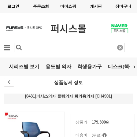
로그인
주문조회
마이쇼핑
게시판
장바구니
카테고리
시리즈별 보기
용도별 의자
학생용가구
데스크(책상)
상품상세 정보
[0431]퍼시스의자 클링의자 회의용의자 [CH4901]
상품가
179,300
원
배송비
(무료)