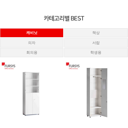
카테고리별 BEST
캐비닛
책상
의자
서랍
회의용
학생용