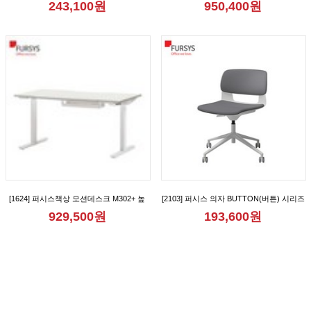
243,100원
950,400원
[FND712CB_FND712CBM_FND712CR_FND712CRM_FND712CRA_FND712CRAM]
[1624] 퍼시스책상 모션데스크 M302+ 높
[2103] 퍼시스 의자 BUTTON(버튼) 시리즈
이조절책상 [FKD018N]
회의용 학생용 리프트업 캐스터 사무용 의
929,500원
193,600원
자 [CH0020MQ_CH0020MQD]