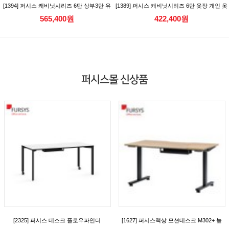
[1394] 퍼시스 캐비닛시리즈 6단 상부3단 유
[1389] 퍼시스 캐비닛시리즈 6단 옷장 개인 옷
리캐비닛 수납장
장 개인보관함 [CAC566DLN/RN]
565,400원
422,400원
[CAC386AGN_CAC386AGKN]
퍼시스몰 신상품
[2325] 퍼시스 데스크 플로우파인더
[1627] 퍼시스책상 모션데스크 M302+ 높
(FlowFinder) 시리즈 일반형 데스크(D700)
이조절책상 (캐스터) [FKD018MN]