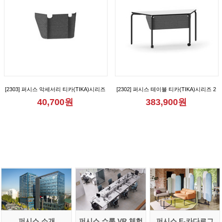
[2303] 퍼시스 악세서리 티카(TIKA)시리즈
[2302] 퍼시스 테이블 티카(TIKA)시리즈 2
1인용 가림판 [CGR1007M]
인용 다목적 사다리꼴 테이블(가림판형)
40,700원
383,900원
[CGR015B]
퍼시스 소개
퍼시스 쇼룸 VR 체험
퍼시스 E-카다로그