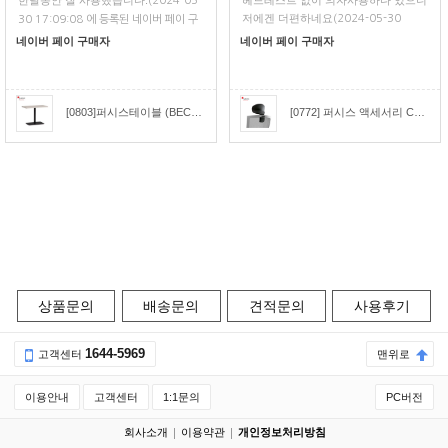
한달동안 잘 사용했습니다.
헤드레스트 없이 의자사용하다 있으니
(2024-05-
저에겐 더편하네요
(2024-05-30
30 17:09:08 에 등록된 네이버 페이 구
11:17:26 에 등록된 네이버 페이 구매
매평)
네이버 페이 구매자
네이버 페이 구매자
평)
[0803]퍼시스테이블 (BECONN)비콘직사각형 회의테이블(W:1000) [CCR010]
[0772] 퍼시스 액세서리 CHA4300용 헤드레스트 [CH4309H]
상품문의
배송문의
견적문의
사용후기
1644-5969
고객센터
맨위로
이용안내
고객센터
1:1문의
PC버전
회사소개
이용약관
개인정보처리방침