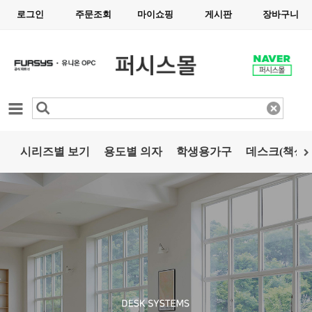
로그인
주문조회
마이쇼핑
게시판
장바구니
카테고리
시리즈별 보기
용도별 의자
학생용가구
데스크(책상)