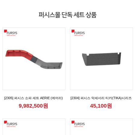
퍼시스몰 단독 세트 상품
[2305] 퍼시스 소파 세트 AERIE (에어리)
[2304] 퍼시스 악세서리 티카(TIKA)시리즈
모듈 8인 150° 형 소파 [CS61D08D]
2인용 가림판 [CGR1012M]
9,982,500원
45,100원