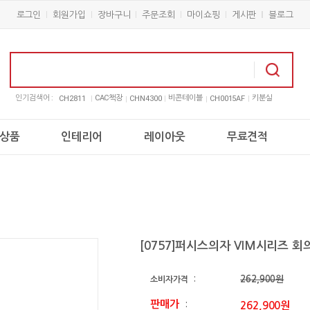
로그인
회원가입
장바구니
주문조회
마이쇼핑
게시판
블로그
인기검색어 :
CAC책장
비콘테이블
키분실
CH2811
CHN4300
CH0015AF
상품
인테리어
레이아웃
무료견적
[0757]퍼시스의자 VIM시리즈 회
262,900원
소비자가격
:
판매가
262,900원
: