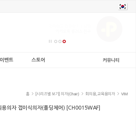
이벤트
스토어
커뮤니티
홈
[시리즈별 보기] 의자(Chair)
회의용,교육용의자
VIM
의용의자 접이식의자(폴딩체어) [CH0015WAF]