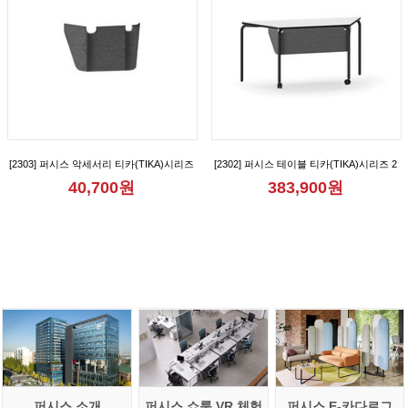
[2303] 퍼시스 악세서리 티카(TIKA)시리즈
[2302] 퍼시스 테이블 티카(TIKA)시리즈 2
1인용 가림판 [CGR1007M]
인용 다목적 사다리꼴 테이블(가림판형)
40,700원
383,900원
[CGR015B]
퍼시스 소개
퍼시스 쇼룸 VR 체험
퍼시스 E-카다로그