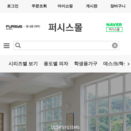
로그인
주문조회
마이쇼핑
게시판
장바구니
카테고리
시리즈별 보기
용도별 의자
학생용가구
데스크(책상)