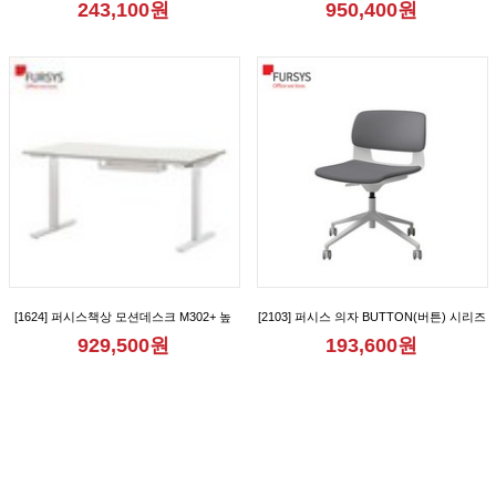
243,100원
950,400원
[FND712CB_FND712CBM_FND712CR_FND712CRM_FND712CRA_FND712CRAM]
[1624] 퍼시스책상 모션데스크 M302+ 높
[2103] 퍼시스 의자 BUTTON(버튼) 시리즈
이조절책상 [FKD018N]
회의용 학생용 리프트업 캐스터 사무용 의
929,500원
193,600원
자 [CH0020MQ_CH0020MQD]