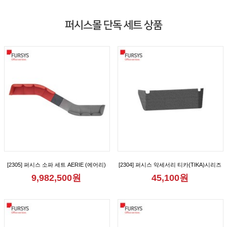
퍼시스몰 단독 세트 상품
[2305] 퍼시스 소파 세트 AERIE (에어리)
[2304] 퍼시스 악세서리 티카(TIKA)시리즈
모듈 8인 150° 형 소파 [CS61D08D]
2인용 가림판 [CGR1012M]
9,982,500원
45,100원