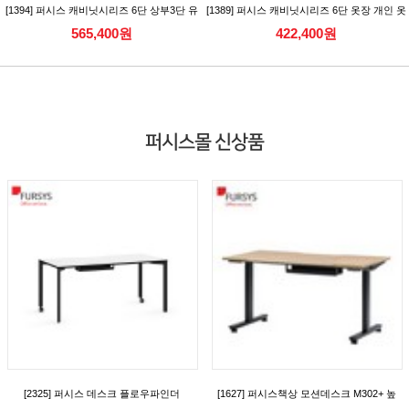
[1394] 퍼시스 캐비닛시리즈 6단 상부3단 유
[1389] 퍼시스 캐비닛시리즈 6단 옷장 개인 옷
리캐비닛 수납장
장 개인보관함 [CAC566DLN/RN]
565,400원
422,400원
[CAC386AGN_CAC386AGKN]
퍼시스몰 신상품
[2325] 퍼시스 데스크 플로우파인더
[1627] 퍼시스책상 모션데스크 M302+ 높
(FlowFinder) 시리즈 일반형 데스크(D700)
이조절책상 (캐스터) [FKD018MN]