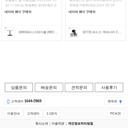
한달동안 잘 사용했습니다.
헤드레스트 없이 의자사용하다 있으니
(2024-05-
저에겐 더편하네요
(2024-05-30
30 17:09:08 에 등록된 네이버 페이 구
11:17:26 에 등록된 네이버 페이 구매
매평)
네이버 페이 구매자
네이버 페이 구매자
평)
[0803]퍼시스테이블 (BECONN)비콘직사각형 회의테이블(W:1000) [CCR010]
[0772] 퍼시스 액세서리 CHA4300용 헤드레스트 [CH4309H]
상품문의
배송문의
견적문의
사용후기
1644-5969
고객센터
맨위로
이용안내
고객센터
1:1문의
PC버전
회사소개
이용약관
개인정보처리방침