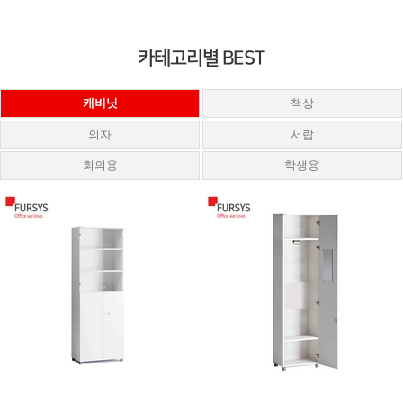
카테고리별 BEST
캐비닛
책상
의자
서랍
회의용
학생용