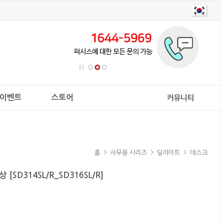
이벤트
스토어
커뮤니티
홈
사무용 시리즈
딜라이트
데스크
SD314SL/R_SD316SL/R]