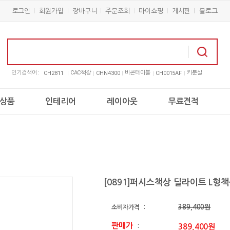
로그인
회원가입
장바구니
주문조회
마이쇼핑
게시판
블로그
인기검색어 :
CAC책장
비콘테이블
키분실
CH2811
CHN4300
CH0015AF
상품
인테리어
레이아웃
무료견적
[0891]퍼시스책상 딜라이트 L형책상 [
389,400원
소비자가격
:
판매가
389,400원
: