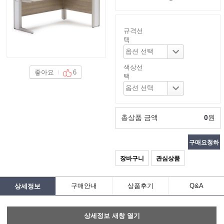
규격선
택
색상선
좋아요
6
택
총상품 금액
0
원
구매요청하
장바구니
관심상품
기
구매안내
상품후기
Q&A
상세정보
상세정보 새창 열기