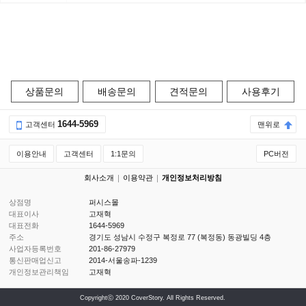
상품문의
배송문의
견적문의
사용후기
1644-5969
고객센터
맨위로
이용안내
고객센터
1:1문의
PC버전
회사소개
이용약관
개인정보처리방침
상점명
퍼시스몰
대표이사
고재혁
대표전화
1644-5969
주소
경기도 성남시 수정구 복정로 77 (복정동) 동광빌딩 4층
사업자등록번호
201-86-27979
통신판매업신고
2014-서울송파-1239
개인정보관리책임
고재혁
Copyrightⓒ 2020 CoverStory. All Rights Reserved.