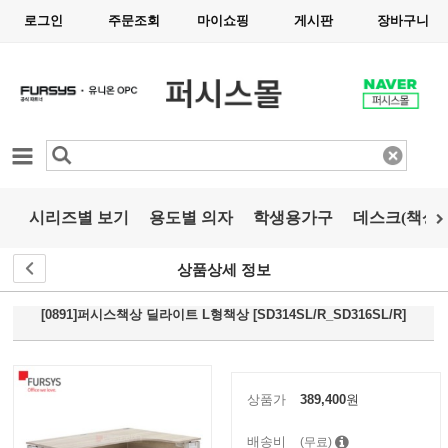
로그인
주문조회
마이쇼핑
게시판
장바구니
카테고리
시리즈별 보기
용도별 의자
학생용가구
데스크(책상)
상품상세 정보
[0891]퍼시스책상 딜라이트 L형책상 [SD314SL/R_SD316SL/R]
상품가
389,400
원
배송비
(무료)