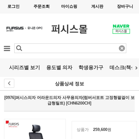
로그인
주문조회
마이쇼핑
게시판
장바구니
카테고리
시리즈별 보기
용도별 의자
학생용가구
데스크(책상)
상품상세 정보
[0976]퍼시스의자 어라운드의자 사무용의자(럼버서포트 고정형팔걸이 보
급형틸트) [CHN6200CH]
상품가
259,600
원