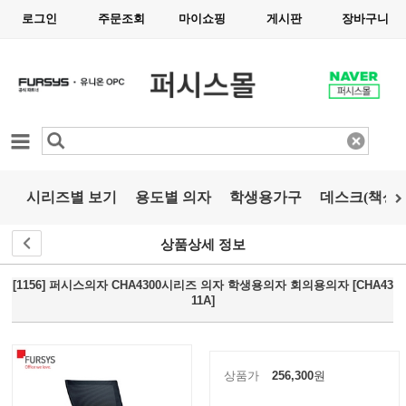
로그인
주문조회
마이쇼핑
게시판
장바구니
카테고리
시리즈별 보기
용도별 의자
학생용가구
데스크(책상)
상품상세 정보
[1156] 퍼시스의자 CHA4300시리즈 의자 학생용의자 회의용의자 [CHA43
11A]
상품가
256,300
원