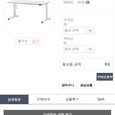
배송비
(무료)
규격선
택
색상선
좋아요
1
택
총상품 금액
0
원
구매요청하
장바구니
관심상품
기
구매안내
상품후기
Q&A
상세정보
상세정보 새창 열기