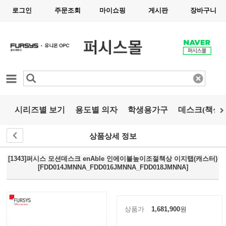
로그인
주문조회
마이쇼핑
게시판
장바구니
카테고리
시리즈별 보기
용도별 의자
학생용가구
데스크(책상)
상품상세 정보
[1343]퍼시스 모션데스크 enAble 인에이블높이조절책상 이지탭(캐스터)
[FDD014JMNNA_FDD016JMNNA_FDD018JMNNA]
상품가
1,681,900
원