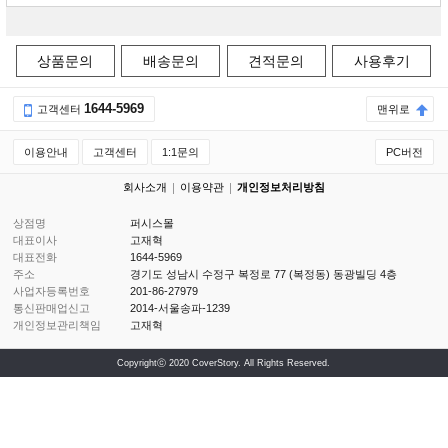
상품문의
배송문의
견적문의
사용후기
1644-5969
고객센터
맨위로
이용안내
고객센터
1:1문의
PC버전
회사소개
이용약관
개인정보처리방침
상점명
퍼시스몰
대표이사
고재혁
대표전화
1644-5969
주소
경기도 성남시 수정구 복정로 77 (복정동) 동광빌딩 4층
사업자등록번호
201-86-27979
통신판매업신고
2014-서울송파-1239
개인정보관리책임
고재혁
Copyrightⓒ 2020 CoverStory. All Rights Reserved.