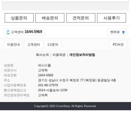
상품문의
배송문의
견적문의
사용후기
1644-5969
고객센터
맨위로
이용안내
고객센터
1:1문의
PC버전
회사소개
이용약관
개인정보처리방침
상점명
퍼시스몰
대표이사
고재혁
대표전화
1644-5969
주소
경기도 성남시 수정구 복정로 77 (복정동) 동광빌딩 4층
사업자등록번호
201-86-27979
통신판매업신고
2014-서울송파-1239
개인정보관리책임
고재혁
Copyrightⓒ 2020 CoverStory. All Rights Reserved.