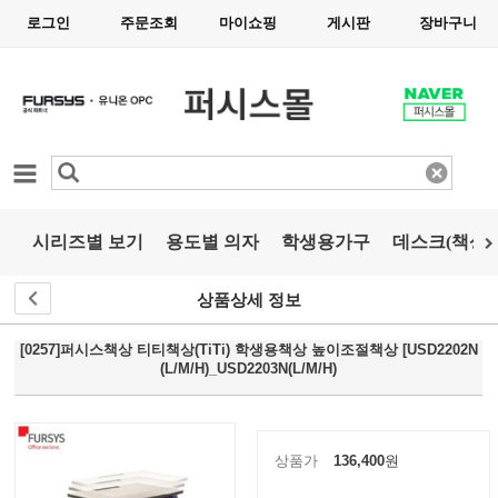
로그인
주문조회
마이쇼핑
게시판
장바구니
카테고리
시리즈별 보기
용도별 의자
학생용가구
데스크(책상)
상품상세 정보
[0257]퍼시스책상 티티책상(TiTi) 학생용책상 높이조절책상 [USD2202N
(L/M/H)_USD2203N(L/M/H)
상품가
136,400
원