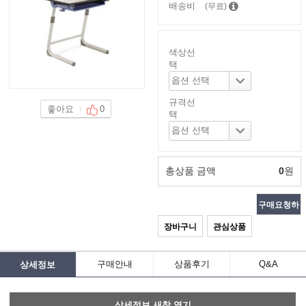
배송비
(무료)
색상선
택
규격선
좋아요
0
택
총상품 금액
0
원
구매요청하
장바구니
관심상품
기
구매안내
상품후기
Q&A
상세정보
상세정보 새창 열기