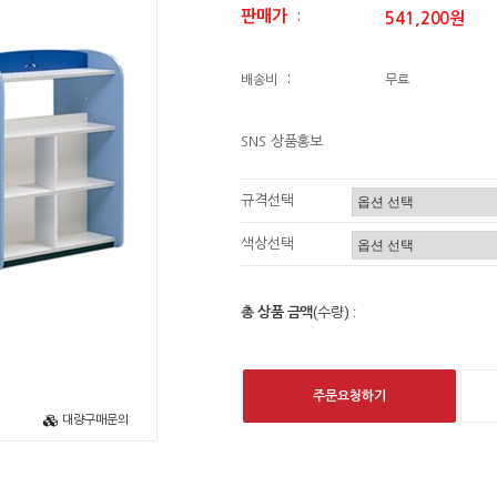
판매가
541,200원
:
배송비
:
무료
SNS 상품홍보
규격선택
색상선택
총 상품 금액
(수량) :
주문요청하기
대량구매문의