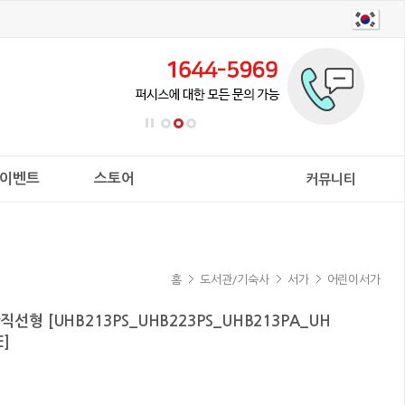
이벤트
스토어
커뮤니티
홈
도서관/기숙사
서가
어린이서가
선형 [UHB213PS_UHB223PS_UHB213PA_UH
E]