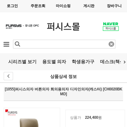
로그인
주문조회
마이쇼핑
게시판
장바구니
카테고리
시리즈별 보기
용도별 의자
학생용가구
데스크(책상)
상품상세 정보
[1055]퍼시스의자 버튼의자 회의용의자 디자인의자(캐스터) [CH0020BK
MD]
상품가
224,400
원