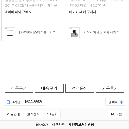
한달동안 잘 사용했습니다.
헤드레스트 없이 의자사용하다 있으니
(2024-05-
저에겐 더편하네요
(2024-05-30
30 17:09:08 에 등록된 네이버 페이 구
11:17:26 에 등록된 네이버 페이 구매
매평)
네이버 페이 구매자
네이버 페이 구매자
평)
[0803]퍼시스테이블 (BECONN)비콘직사각형 회의테이블(W:1000) [CCR010]
[0772] 퍼시스 액세서리 CHA4300용 헤드레스트 [CH4309H]
상품문의
배송문의
견적문의
사용후기
1644-5969
고객센터
맨위로
이용안내
고객센터
1:1문의
PC버전
회사소개
이용약관
개인정보처리방침