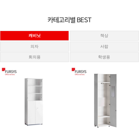
카테고리별 BEST
캐비닛
책상
의자
서랍
회의용
학생용