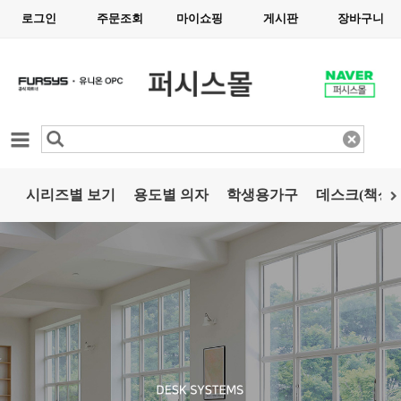
로그인
주문조회
마이쇼핑
게시판
장바구니
카테고리
시리즈별 보기
용도별 의자
학생용가구
데스크(책상)