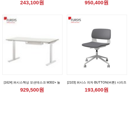
243,100원
950,400원
[FND712CB_FND712CBM_FND712CR_FND712CRM_FND712CRA_FND712CRAM]
[1624] 퍼시스책상 모션데스크 M302+ 높
[2103] 퍼시스 의자 BUTTON(버튼) 시리즈
이조절책상 [FKD018N]
회의용 학생용 리프트업 캐스터 사무용 의
929,500원
193,600원
자 [CH0020MQ_CH0020MQD]