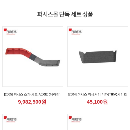
퍼시스몰 단독 세트 상품
[2305] 퍼시스 소파 세트 AERIE (에어리)
[2304] 퍼시스 악세서리 티카(TIKA)시리즈
모듈 8인 150° 형 소파 [CS61D08D]
2인용 가림판 [CGR1012M]
9,982,500원
45,100원