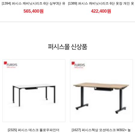
[1394] 퍼시스 캐비닛시리즈 6단 상부3단 유
[1389] 퍼시스 캐비닛시리즈 6단 옷장 개인 옷
리캐비닛 수납장
장 개인보관함 [CAC566DLN/RN]
565,400원
422,400원
[CAC386AGN_CAC386AGKN]
퍼시스몰 신상품
[2325] 퍼시스 데스크 플로우파인더
[1627] 퍼시스책상 모션데스크 M302+ 높
(FlowFinder) 시리즈 일반형 데스크(D700)
이조절책상 (캐스터) [FKD018MN]