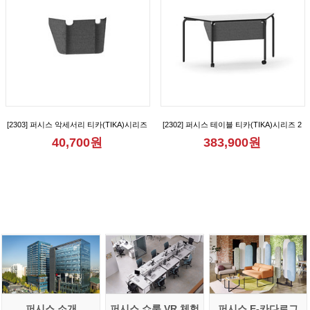
[2303] 퍼시스 악세서리 티카(TIKA)시리즈
[2302] 퍼시스 테이블 티카(TIKA)시리즈 2
1인용 가림판 [CGR1007M]
인용 다목적 사다리꼴 테이블(가림판형)
40,700원
383,900원
[CGR015B]
퍼시스 소개
퍼시스 쇼룸 VR 체험
퍼시스 E-카다로그