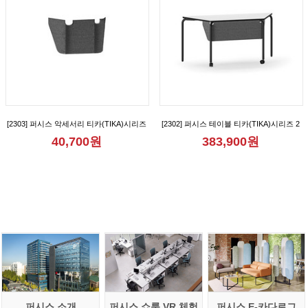
[2303] 퍼시스 악세서리 티카(TIKA)시리즈
[2302] 퍼시스 테이블 티카(TIKA)시리즈 2
1인용 가림판 [CGR1007M]
인용 다목적 사다리꼴 테이블(가림판형)
40,700원
383,900원
[CGR015B]
퍼시스 소개
퍼시스 쇼룸 VR 체험
퍼시스 E-카다로그