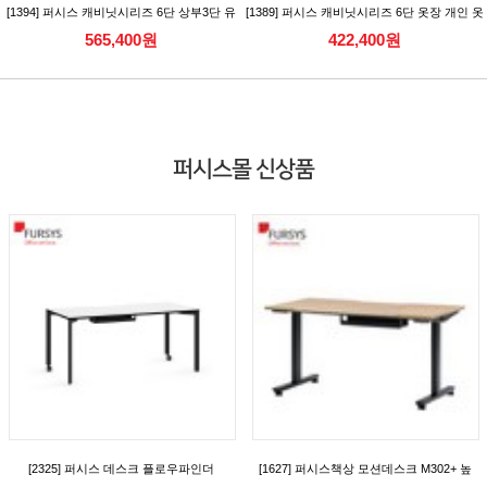
[1394] 퍼시스 캐비닛시리즈 6단 상부3단 유
[1389] 퍼시스 캐비닛시리즈 6단 옷장 개인 옷
리캐비닛 수납장
장 개인보관함 [CAC566DLN/RN]
565,400원
422,400원
[CAC386AGN_CAC386AGKN]
퍼시스몰 신상품
[2325] 퍼시스 데스크 플로우파인더
[1627] 퍼시스책상 모션데스크 M302+ 높
(FlowFinder) 시리즈 일반형 데스크(D700)
이조절책상 (캐스터) [FKD018MN]