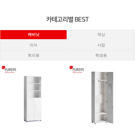
카테고리별 BEST
캐비닛
책상
의자
서랍
회의용
학생용