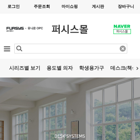
로그인
주문조회
마이쇼핑
게시판
장바구니
카테고리
시리즈별 보기
용도별 의자
학생용가구
데스크(책상)