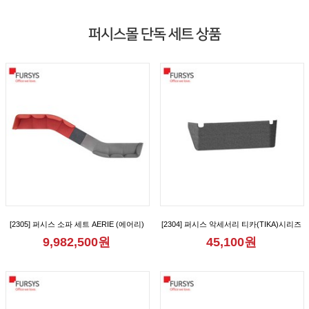
퍼시스몰 단독 세트 상품
[2305] 퍼시스 소파 세트 AERIE (에어리)
[2304] 퍼시스 악세서리 티카(TIKA)시리즈
모듈 8인 150° 형 소파 [CS61D08D]
2인용 가림판 [CGR1012M]
9,982,500원
45,100원