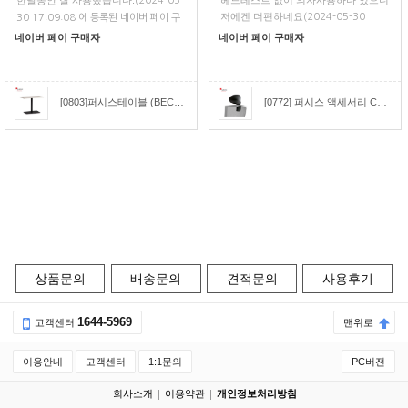
한달동안 잘 사용했습니다.
헤드레스트 없이 의자사용하다 있으니
(2024-05-
저에겐 더편하네요
(2024-05-30
30 17:09:08 에 등록된 네이버 페이 구
11:17:26 에 등록된 네이버 페이 구매
매평)
네이버 페이 구매자
네이버 페이 구매자
평)
[0803]퍼시스테이블 (BECONN)비콘직사각형 회의테이블(W:1000) [CCR010]
[0772] 퍼시스 액세서리 CHA4300용 헤드레스트 [CH4309H]
상품문의
배송문의
견적문의
사용후기
1644-5969
고객센터
맨위로
이용안내
고객센터
1:1문의
PC버전
회사소개
이용약관
개인정보처리방침