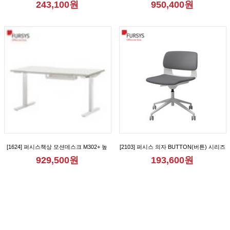
243,100원
950,400원
[FND712CB_FND712CBM_FND712CR_FND712CRM_FND712CRA_FND712CRAM]
[1624] 퍼시스책상 모션데스크 M302+ 높
[2103] 퍼시스 의자 BUTTON(버튼) 시리즈
이조절책상 [FKD018N]
회의용 학생용 리프트업 캐스터 사무용 의
929,500원
193,600원
자 [CH0020MQ_CH0020MQD]