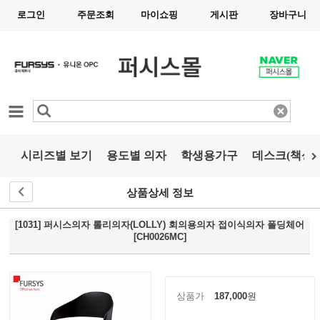
로그인
주문조회
마이쇼핑
게시판
장바구니
카테고리
시리즈별 보기
용도별 의자
학생용가구
데스크(책상)
상품상세 정보
[1031] 퍼시스의자 롤리의자(LOLLY) 회의용의자 접이식의자 폴딩체어
[CH0026MC]
상품가
187,000
원