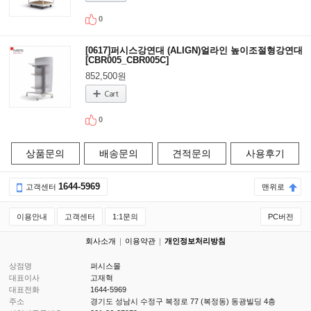
0
[0617]퍼시스강연대 (ALIGN)얼라인 높이조절형강연대
[CBR005_CBR005C]
852,500원
0
상품문의
배송문의
견적문의
사용후기
1644-5969
고객센터
맨위로
이용안내
고객센터
1:1문의
PC버전
회사소개
이용약관
개인정보처리방침
상점명
퍼시스몰
대표이사
고재혁
대표전화
1644-5969
주소
경기도 성남시 수정구 복정로 77 (복정동) 동광빌딩 4층