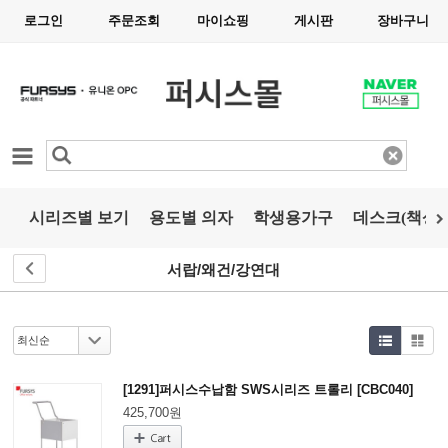
로그인
주문조회
마이쇼핑
게시판
장바구니
카테고리
시리즈별 보기
용도별 의자
학생용가구
데스크(책상)
서랍/왜건/강연대
[1291]퍼시스수납함 SWS시리즈 트롤리 [CBC040]
425,700원