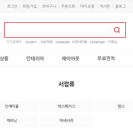
로그인
회원가입
장바구니
주문조회
마이쇼핑
게시판
블로그
인기검색어 :
CAC책장
비콘테이블
키분실
CH2811
CHN4300
CH0015AF
상품
인테리어
레이아웃
무료견적
서랍류
인에이블
엑스페이스
챈스
캐비닛
액세서리