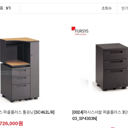
품 :
3
개
조회수
인
1
스 퍼즐플러스 톨유닛 [SC462L/R]
[0024]퍼시스서랍 퍼즐플러스 3단
03_SP4303N]
726,000원