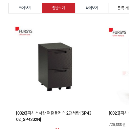
등록 제
크게보기
일반보기
작게보기
0
0
[0320]퍼시스서랍 퍼즐플러스 2단서랍 [SP43
[0023]퍼시
02_SP4302N]
726,000원