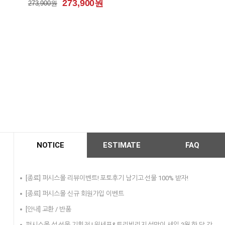
273,900원
273,900원
NOTICE
ESTIMATE
FAQ
[종료] 퍼시스몰 리뷰이벤트! 포토후기 남기고 선물 100% 받자!
[종료] 퍼시스몰 신규 회원가입 이벤트
[안내] 교환 / 반품
퍼시스몰 설 선물 기획전 | 윈세프&트리빌리지 설맞이 세일 2월 한 달 간