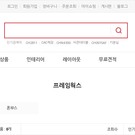
로그인
회원가입
장바구니
주문조회
마이쇼핑
게시판
블로그
인기검색어 :
CAC책장
비콘테이블
키분실
CH2811
CHN4300
CH0015AF
상품
인테리어
레이아웃
무료견적
프레임웍스
폰부스
품 :
0
개
조회수
인