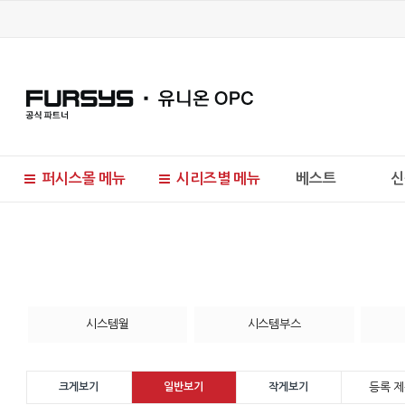
퍼시스몰 메뉴
시리즈별 메뉴
베스트
신
현재 위치
시스템월
시스템부스
등록 제
크게보기
일반보기
작게보기