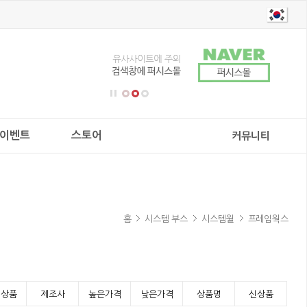
이벤트
스토어
커뮤니티
홈
시스템 부스
시스템월
프레임웍스
기상품
제조사
높은가격
낮은가격
상품명
신상품