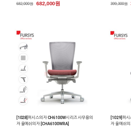
682,000원
682,000원
399,300원
0
0
[1028]퍼시스의자 CH6100W시리즈 사무용의
[1029]퍼
자 올메쉬의자 [CHA6100WRA]
자 올메쉬의자