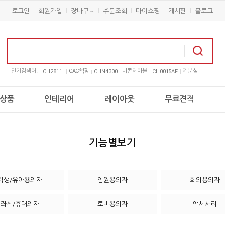
로그인
회원가입
장바구니
주문조회
마이쇼핑
게시판
블로그
인기검색어 :
CAC책장
비콘테이블
키분실
CH2811
CHN4300
CH0015AF
상품
인테리어
레이아웃
무료견적
기능별보기
학생/유아용의자
임원용의자
회의용의자
좌식/휴대의자
로비용의자
액세서리