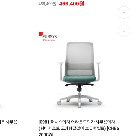
466,400원
466,400원
0
시리즈 사무용
[0981]퍼시스의자 어라운드의자 사무용의자
(럼버서포트 고정형팔걸이 보급형틸트) [CHB6
200CW]