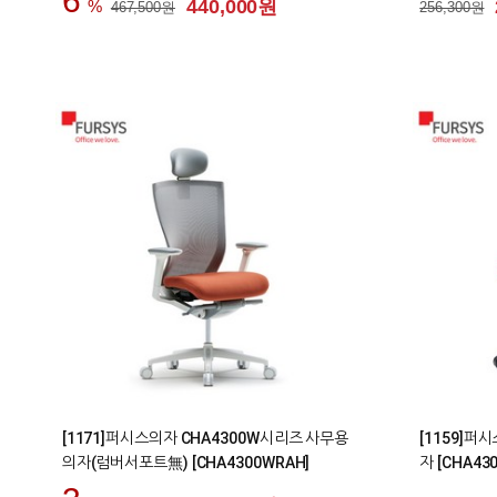
6
440,000원
467,500원
256,300원
0
0
[1171]퍼시스의자 CHA4300W시리즈 사무용
[1159]퍼
의자(럼버서포트無) [CHA4300WRAH]
자 [CHA430