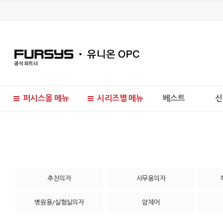
퍼시스몰 메뉴
시리즈별 메뉴
베스트
신
현재 위치
추천의자
사무용의자
병원용/실험실의자
암체어