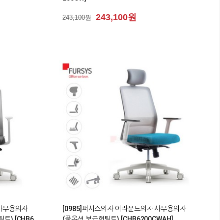
243,100원
243,100원
0
 사무용의자
[0985]퍼시스의자 어라운드의자 사무용의자
) [CHB6
(풀옵션 보급형틸트) [CHB6200CWAH]