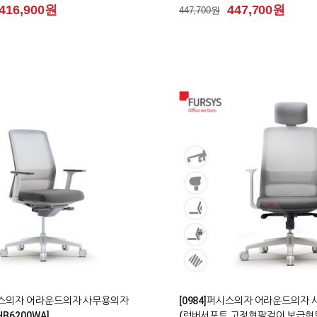
416,900원
447,700원
447,700원
2
퍼시스의자 어라운드의자 사무용의자
[0984]퍼시스의자 어라운드의자
HB6200WA]
(럼버서포트 고정형팔걸이 보급형틸트