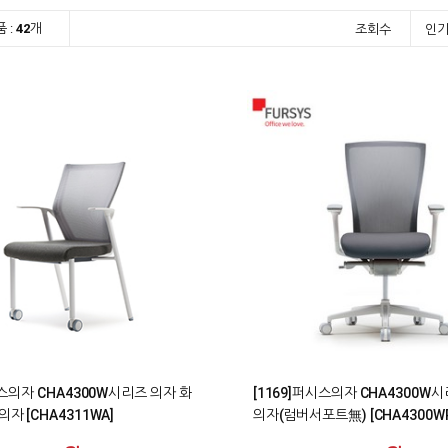
 :
42
개
조회수
인
0
시스의자 CHA4300W시리즈 의자 화
[1169]퍼시스의자 CHA4300W
자 [CHA4311WA]
의자(럼버서포트無) [CHA4300WR