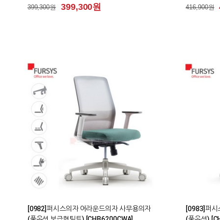
399,300원
399,300원
416,900원
0
0
[0982]퍼시스의자 어라운드의자 사무용의자
[0983]
(풀옵션 보급형틸트) [CHB6200CWA]
(풀옵션) [C