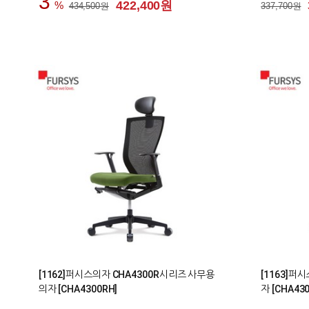
3
422,400원
434,500원
337,700원
0
0
[1162]퍼시스의자 CHA4300R시리즈 사무용
[1163]퍼
의자 [CHA4300RH]
자 [CHA43