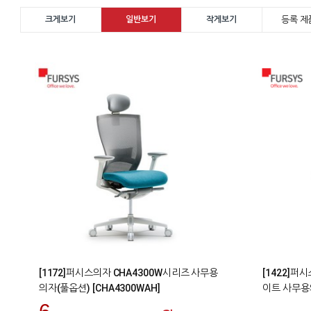
등록 제품
크게보기
일반보기
작게보기
4
1
[1172]퍼시스의자 CHA4300W시리즈 사무용
[1422]퍼
의자(풀옵션) [CHA4300WAH]
이트 사무용의