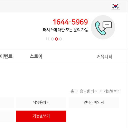
이벤트
스토어
커뮤니티
홈
용도별 의자
기능별보기
식당용의자
인테리어의자
기능별보기